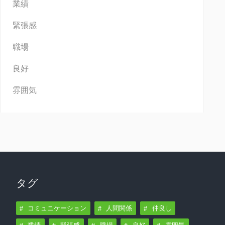
業績
緊張感
職場
良好
雰囲気
タグ
コミュニケーション
人間関係
仲良し
業績
緊張感
職場
良好
雰囲気